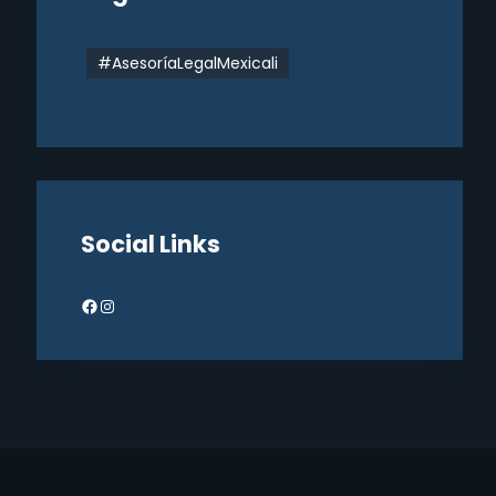
#AsesoríaLegalMexicali
Social Links
Facebook
Instagram