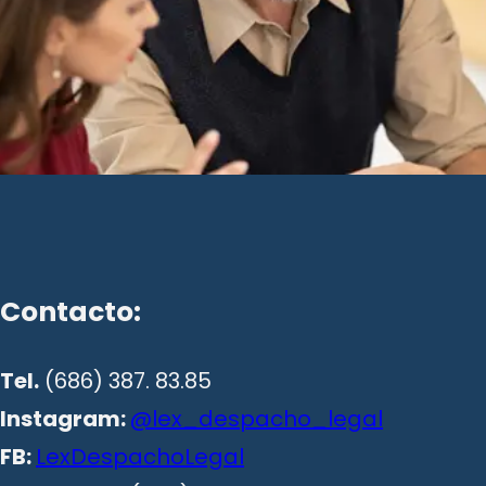
Contacto:
Tel.
(686) 387. 83.85
Instagram:
@lex_despacho_legal
FB:
LexDespachoLegal